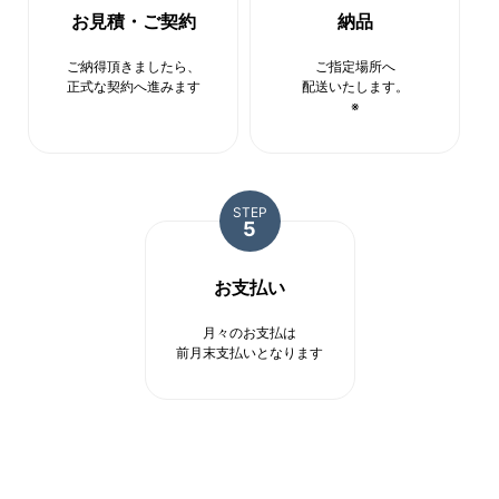
します。
お見積・ご契約
納品
第5条（個人情報の第三者提供）
ご納得頂きましたら、
ご指定場所へ
正式な契約へ進みます
配送いたします。
※
当社は，次に掲げる場合を除いて，あらかじめユ
ーザーの同意を得ることなく，第三者に個人情報
を提供することはありません。ただし，個人情報
保護法その他の法令で認められる場合を除きま
す。
STEP
5
人の生命，身体または財産の保護のために必要が
ある場合であって，本人の同意を得ることが困難
であるとき
お支払い
公衆衛生の向上または児童の健全な育成の推進の
ために特に必要がある場合であって，本人の同意
月々のお支払は
を得ることが困難であるとき
前月末支払いとなります
国の機関もしくは地方公共団体またはその委託を
受けた者が法令の定める事務を遂行することに対
して協力する必要がある場合であって，本人の同
意を得ることにより当該事務の遂行に支障を及ぼ
すおそれがあるとき