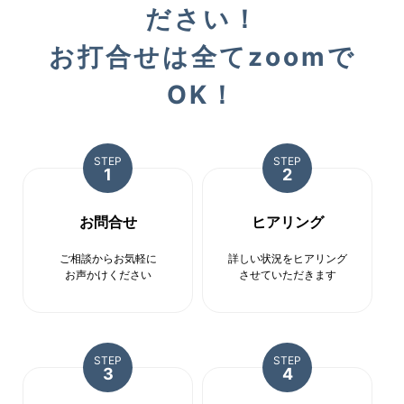
報，キャンペーン等及び当社が提供する他のサー
ださい！
ビスの案内のメールを送付するため
メンテナンス，重要なお知らせなど必要に応じた
お打合せは全てzoomで
ご連絡のため
利用規約に違反したユーザーや，不正・不当な目
OK！
的でサービスを利用しようとするユーザーの特定
をし，ご利用をお断りするため
ユーザーにご自身の登録情報の閲覧や変更，削
STEP
STEP
除，ご利用状況の閲覧を行っていただくため
1
2
有料サービスにおいて，ユーザーに利用料金を請
求するため
お問合せ
ヒアリング
上記の利用目的に付随する目的
ご相談からお気軽に
詳しい状況をヒアリング
第4条（利用目的の変更）
お声かけください
させていただきます
当社は，利用目的が変更前と関連性を有すると合
理的に認められる場合に限り，個人情報の利用目
的を変更するものとします。
利用目的の変更を行った場合には，変更後の目的
STEP
STEP
3
4
について，当社所定の方法により，ユーザーに通
知し，または本ウェブサイト上に公表するものと