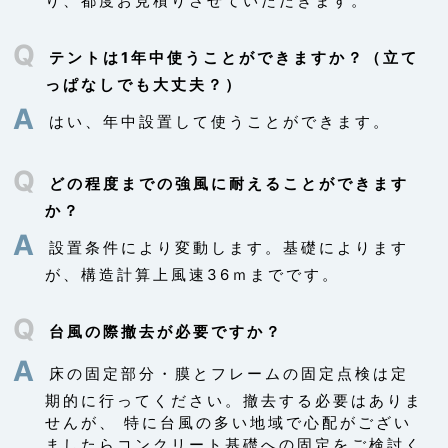
り、都度お見積りさせていただきます。
り得る状態に置いた場合
Q
テントは1年中使うことができますか？（立て
第6条（個人情報の開示）
っぱなしでも大丈夫？）
当社は，本人から個人情報の開示を求められたと
A
きは，本人に対し，遅滞なくこれを開示します。
はい、年中設置して使うことができます。
ただし，開示することにより次のいずれかに該当
する場合は，その全部または一部を開示しないこ
Q
どの程度までの強風に耐えることができます
ともあり，開示しない決定をした場合には，その
旨を遅滞なく通知します。なお，個人情報の開示
か？
に際しては，1件あたり1，000円の手数料を申し
A
設置条件により変動します。基礎によります
受けます。
本人または第三者の生命，身体，財産その他の権
が、構造計算上風速36ｍまでです。
利利益を害するおそれがある場合
当社の業務の適正な実施に著しい支障を及ぼすお
Q
台風の際撤去が必要ですか？
それがある場合
その他法令に違反することとなる場合
A
床の固定部分・膜とフレームの固定点検は定
前項の定めにかかわらず，履歴情報および特性情
期的に行ってください。撤去する必要はありま
報などの個人情報以外の情報については，原則と
せんが、 特に台風の多い地域で心配がござい
して開示いたしません。
ましたらコンクリート基礎への固定をご検討く