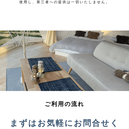
使用し、第三者への提供は一切いたしません。
当社は，ユーザーが利用登録をする際に氏名，生
年月日，住所，電話番号，メールアドレス，銀行
口座番号，クレジットカード番号，運転免許証番
号などの個人情報をお尋ねすることがあります。
また，ユーザーと提携先などとの間でなされたユ
ーザーの個人情報を含む取引記録や決済に関する
情報を,当社の提携先（情報提供元，広告主，広
告配信先などを含みます。以下，｢提携先｣とい
います。）などから収集することがあります。
第3条（個人情報を収集・利用する
目的）
当社が個人情報を収集・利用する目的は，以下の
とおりです。
ご利用の流れ
当社サービスの提供・運営のため
ユーザーからのお問い合わせに回答するため（本
人確認を行うことを含む）
まずはお気軽にお問合せく
ユーザーが利用中のサービスの新機能，更新情