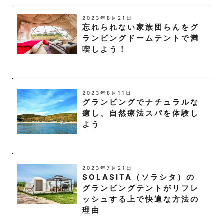
本ポリシーの内容は，法令その他本ポリシーに別
段の定めのある事項を除いて，ユーザーに通知す
2023年8月21日
ることなく，変更することができるものとしま
忘れられない家族団らんをグ
す。
ランピングドームテントで満
当社が別途定める場合を除いて，変更後のプライ
喫しよう！
バシーポリシーは，本ウェブサイトに掲載したと
きから効力を生じるものとします。
第10条（お問い合わせ窓口）
2023年8月11日
グランピングでナチュラルな
本ポリシーに関するお問い合わせは，下記の窓口
癒し、自然療法スパを体験し
までお願いいたします。
よう
住所：東京都葛飾区新小岩4-44-16
社名：株式会社SOLASITA
Eメールアドレス：info@rental-solasita.jp
2023年7月21日
SOLASITA（ソラシタ）の
以上
グランピングテントがリフレ
ッシュする上で快適な方法の
理由