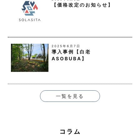
正の手段により取得されたものであるという理由
【価格改定のお知らせ】
により，その利用の停止または消去（以下，「利
用停止等」といいます。）を求められた場合に
は，遅滞なく必要な調査を行います。
前項の調査結果に基づき，その請求に応じる必要
があると判断した場合には，遅滞なく，当該個人
情報の利用停止等を行います。
2025年6月7日
導入事例【白老
当社は，前項の規定に基づき利用停止等を行った
ASOBUBA】
場合，または利用停止等を行わない旨の決定をし
たときは，遅滞なく，これをユーザーに通知しま
す。
前2項にかかわらず，利用停止等に多額の費用を
有する場合その他利用停止等を行うことが困難な
場合であって，ユーザーの権利利益を保護するた
一覧を見る
めに必要なこれに代わるべき措置をとれる場合
は，この代替策を講じるものとします。
第9条（プライバシーポリシーの変
更）
コラム