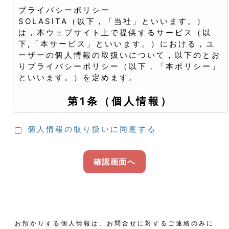
プライバシーポリシー
SOLASITA（以下，「当社」といいます。）
は，本ウェブサイト上で提供するサービス（以
下,「本サービス」といいます。）における，ユ
ーザーの個人情報の取扱いについて，以下のとお
りプライバシーポリシー（以下，「本ポリシー」
といいます。）を定めます。
第1条（個人情報）
「個人情報」とは，個人情報保護法にいう「個人
個人情報の取り扱いに同意する
情報」を指すものとし，生存する個人に関する情
報であって，当該情報に含まれる氏名，生年月
日，住所，電話番号，連絡先その他の記述等によ
確認画面へ
り特定の個人を識別できる情報及び容貌，指紋，
声紋にかかるデータ，及び健康保険証の保険者番
号などの当該情報単体から特定の個人を識別でき
る情報（個人識別情報）を指します。
第2条（個人情報の収集方法）
お預かりする個人情報は、お問合せに対するご連絡のみに