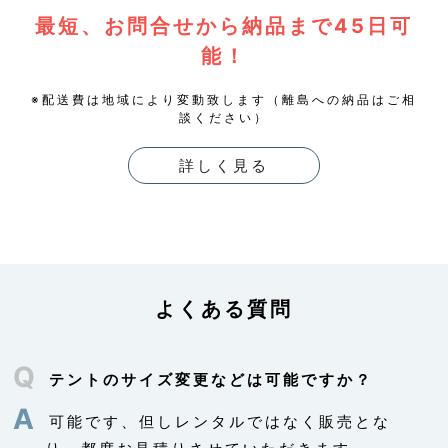
予め次の事項を告知あるいは公表し，かつ当社が
最短、お問合せから納品まで45日可
個人情報保護委員会に届出をしたとき
利用目的に第三者への提供を含むこと
能！
第三者に提供されるデータの項目
第三者への提供の手段または方法
※配送費は地域により変動致します（離島への納品はご相
本人の求めに応じて個人情報の第三者への提供を
談ください）
停止すること
本人の求めを受け付ける方法
詳しく見る
前項の定めにかかわらず，次に掲げる場合には，
当該情報の提供先は第三者に該当しないものとし
ます。
当社が利用目的の達成に必要な範囲内において個
人情報の取扱いの全部または一部を委託する場合
合併その他の事由による事業の承継に伴って個人
よくある質問
情報が提供される場合
個人情報を特定の者との間で共同して利用する場
合であって，その旨並びに共同して利用される個
Q
人情報の項目，共同して利用する者の範囲，利用
テントのサイズ変更などは可能ですか？
する者の利用目的および当該個人情報の管理につ
A
いて責任を有する者の氏名または名称について，
可能です、但しレンタルではなく販売とな
あらかじめ本人に通知し，または本人が容易に知