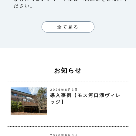
ださい。
第7条（個人情報の訂正および削
除）
全て見る
ユーザーは，当社の保有する自己の個人情報が誤
った情報である場合には，当社が定める手続きに
より，当社に対して個人情報の訂正，追加または
削除（以下，「訂正等」といいます。）を請求す
ることができます。
当社は，ユーザーから前項の請求を受けてその請
求に応じる必要があると判断した場合には，遅滞
お知らせ
なく，当該個人情報の訂正等を行うものとしま
す。
当社は，前項の規定に基づき訂正等を行った場
2026年6月3日
合，または訂正等を行わない旨の決定をしたとき
導入事例【モス河口湖ヴィレ
は遅滞なく，これをユーザーに通知します。
ッジ】
第8条（個人情報の利用停止等）
当社は，本人から，個人情報が，利用目的の範囲
を超えて取り扱われているという理由，または不
2026年6月3日